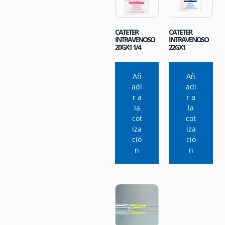
CATETER
CATETER
INTRAVENOSO
INTRAVENOSO
20GX1 1/4
22GX1
Añ
Añ
adi
adi
r a
r a
la
la
cot
cot
iza
iza
ció
ció
n
n