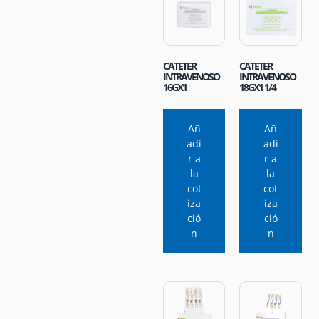
CATETER
CATETER
INTRAVENOSO
INTRAVENOSO
16GX1
18GX1 1/4
Añ
Añ
adi
adi
r a
r a
la
la
cot
cot
iza
iza
ció
ció
n
n