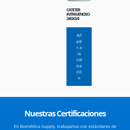
CATETER
INTRAVENOSO
24GX3/4
Añ
adi
r a
la
cot
iza
ció
n
Nuestras Certificaciones
En Biomédica Supply, trabajamos con estándares de