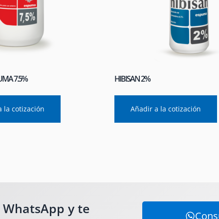
UMA 7.5%
HIBISAN 2%
 la cotización
Añadir a la cotización
r WhatsApp y te
Consu