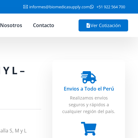
informes@biomedicasupply.com
+51 922 564 700
Nosotros
Contacto
Ver Cotización
Y L –
Envios a Todo el Perú
Realizamos envíos
seguros y rápidos a
cualquier región del país.
lla S, M y L