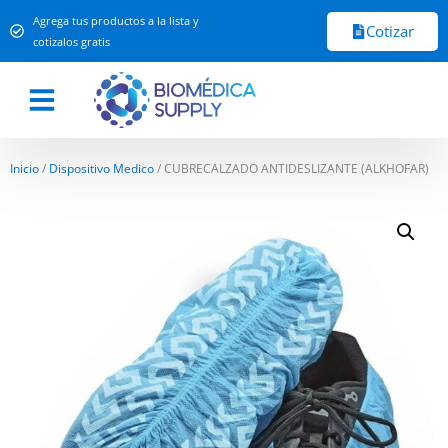
Agrega tus productos a la lista y
Cotizar
cotizalos gratis
Inicio
/
Dispositivo Medico
/ CUBRECALZADO ANTIDESLIZANTE (ALKHOFAR)