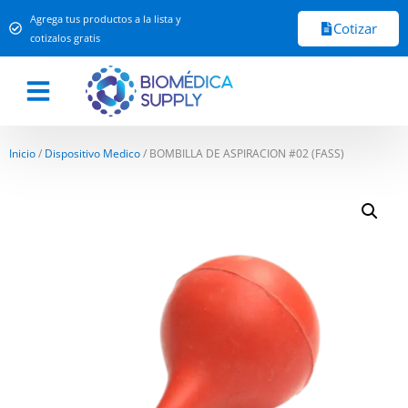
Agrega tus productos a la lista y
Cotizar
cotizalos gratis
Inicio
/
Dispositivo Medico
/ BOMBILLA DE ASPIRACION #02 (FASS)