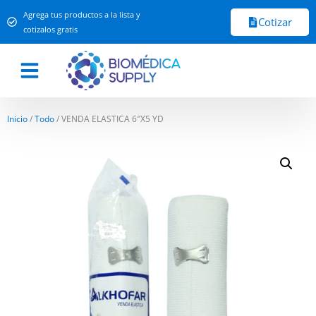
Agrega tus productos a la lista y
Cotizar
cotizalos gratis
Inicio
/
Todo
/ VENDA ELASTICA 6″X5 YD