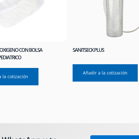
 OXIGENO CON BOLSA
SANITSECK PLUS
PEDIATRICO
Añadir a la cotización
 la cotización