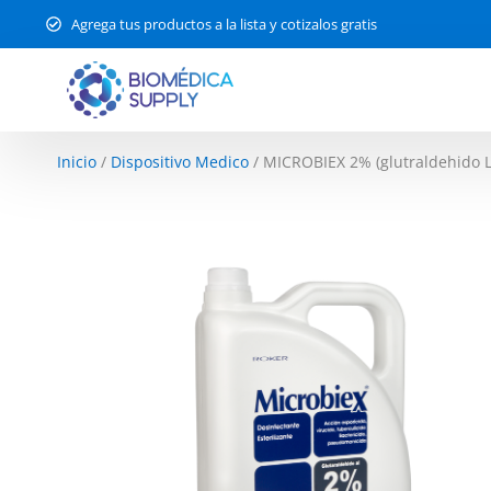
Agrega tus productos a la lista y cotizalos gratis
Inicio
/
Dispositivo Medico
/ MICROBIEX 2% (glutraldehido L