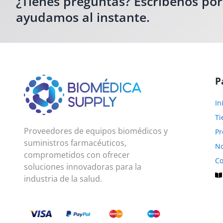
¿Tienes preguntas? Escríbenos po
ayudamos al instante.
P
In
Ti
Proveedores de equipos biomédicos y
Pr
suministros farmacéuticos,
No
comprometidos con ofrecer
Co
soluciones innovadoras para la
industria de la salud.