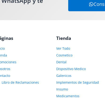
r WhatsApp y te
Consu
áginas
Tienda
icio
Ver Todo
enda
Cosmetico
omociones
Dental
sotros
Dispositivo Medico
ntacto
Galenicos
Libro de Reclamaciones
Implementos de Seguridad
Insumo
Medicamentos