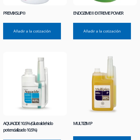
PREMIXSLIP®
ENDOZIME® EXTREME POWER
Añadir a la cotización
Añadir a la cotización
AQUACIDE 10.5% (Glutraldehido
MULTIZIM P
potencializado 10.5%)