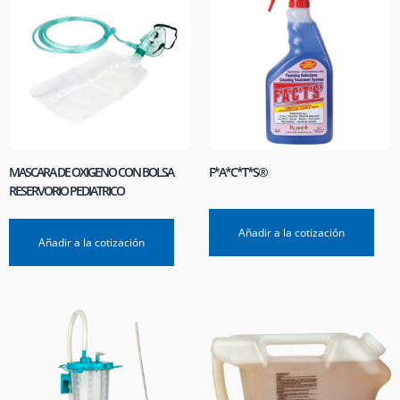
MASCARA DE OXIGENO CON BOLSA
F*A*C*T*S®
RESERVORIO PEDIATRICO
Añadir a la cotización
Añadir a la cotización